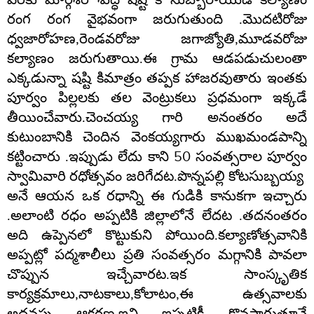
రంగ రంగ వైభవంగా జరుగుతుంది
.
మొదటిరోజు
ధ్వజారోహణ
,
రెండవరోజు జగాజ్యోతి
,
మూడవరోజు
కల్యాణం జరుగుతాయి
.
ఈ గ్రామ ఆడపడుచులంతా
ఎక్కడున్నా షష్టి కిమాత్రం తప్పక హాజరవుతారు ఇంతకు
పూర్వం పిల్లలకు తల వెంట్రుకలు ప్రధమంగా ఇక్కడే
తీయించేవారు
.
చెంచయ్య గారి అనంతరం అదే
కుటుంబానికి చెందిన వెంకయ్యగారు ముఖమండపాన్ని
కట్టించారు
.
ఇప్పుడు లేదు కాని
50
సంవత్సరాల పూర్వం
స్వామివారి రధోత్సవం జరిగేదట
.
పొన్నపల్లి కోటసుబ్బయ్య
అనే ఆయన ఒక రధాన్ని ఈ గుడికి కానుకగా ఇచ్చారు
.
అలాంటి రధం అప్పటికి జిల్లాలోనే లేదట
.
తదనంతరం
అది ఉప్పెనలో కొట్టుకుని పోయింది
.
కల్యాణోత్సవానికి
అప్పట్లో పద్మశాలీలు ప్రతి సంవత్సరం మగ్గానికి పావలా
చొప్పున ఇచ్చేవారట
.
ఇక సాంస్కృతిక
కార్యక్రమాలు
,
నాటకాలు
,
కోలాటం
,
ఈ ఉత్సవాలకు
అదనపు ఆకర్షణ
.
ఇవి ఇప్పటికీ కొనసాగుతూనే