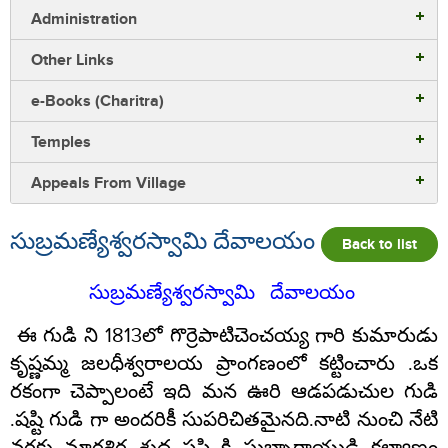
Administration
Other Links
e-Books (Charitra)
Temples
Appeals From Village
సుబ్రమణ్యేశ్వరస్వామి దేవాలయం
Back to list
సుబ్రమణ్యేశ్వరస్వామి
దేవాలయం
ఈ గుడి ని
1813
లో గొర్రెపాటిచెంచయ్య గారి కుమారుడు
కృష్ణమ్మ జలధీశ్వరాలయ ప్రాంగణంలో కట్టించారు
.
ఒక
రకంగా చెప్పాలంటే ఇది మన ఊరి ఆడపడుచుల గుడి
.
షష్టి గుడి గా అందరికీ సుపరిచితమైనది
.
నాటి నుంచి నేటి
వరకు మార్గశిర శుద్ధ షష్టి కి సుబ్బారాయుడి కల్యాణం