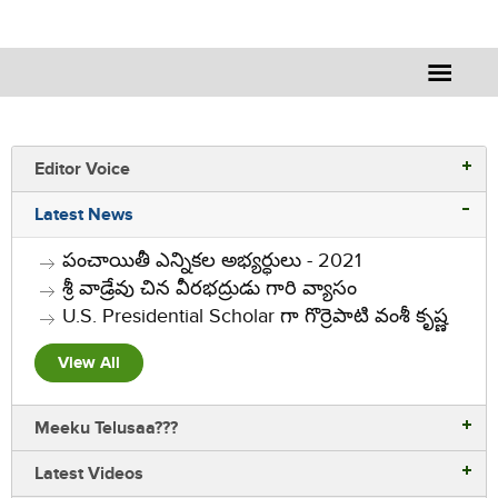
Editor Voice
Latest News
పంచాయితీ ఎన్నికల అభ్యర్ధులు - 2021
శ్రీ వాడ్రేవు చిన వీరభద్రుడు గారి వ్యాసం
U.S. Presidential Scholar గా గొర్రెపాటి వంశీ కృష్ణ
View All
Meeku Telusaa???
Latest Videos