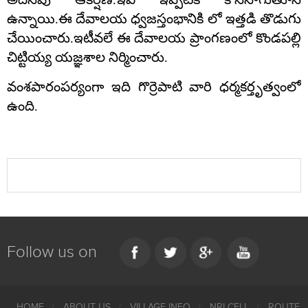
ఉన్నాయి
.
ఈ దేవాలయ ధ్వజస్తంభానికి లో ఇత్తడి తొడుగు
చేయించారు
.
ఇటీవలే ఈ దేవాలయ ప్రాంగణంలో కొండపల్లి
చిట్టియ్య యజ్ఞశాల నిర్మించారు
.
వంశపారంపర్యంగా ఇది గొర్రెపాటి వారి ధర్మకర్తృత్వంలో
ఉంది
.
Follow us on
HOME
ABOUT US
VILLAGE INFO
NRI CELL
ROUTE