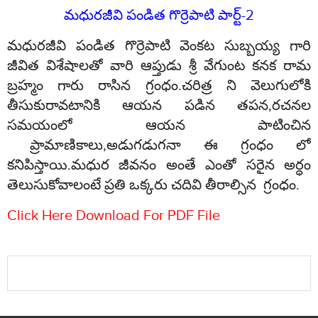
మధురజీవి పండిత గొర్రెపాటి పార్ట్-2
మధురజీవి పండిత గొర్రెపాటి వెంకట సుబ్బయ్య గారి
జీవిత విశేషాలతో వారి ఆప్తుడు శ్రీ వేగుంట కనక రామ
బ్రహ్మం గారు రాసిన గ్రంధం.చరిత్ర ని వెలుగులోకి
తీసుకురావటానికి ఆయన పడిన తపన,రచనల
సమయంలో ఆయన పాటించిన
ప్రామాణికాలు,అడుగడుగనా ఈ గ్రంధం లో
కనిపిస్తాయి.మధుర జీవనం అంతే ఎంతో సరైన అర్ధం
తెలుసుకోవాలంటే ప్రతి ఒక్కరు చదివి తీరాల్సిన
గ్రంధం.
Click Here Download For PDF File