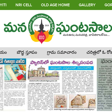
ITI
NRI CELL
OLD AGE HOME
GALLERY
GOR
లయం
బౌద్ధ స్తూపం
గ్రామ సమాచారం
చరిత్రలో ఓ రో