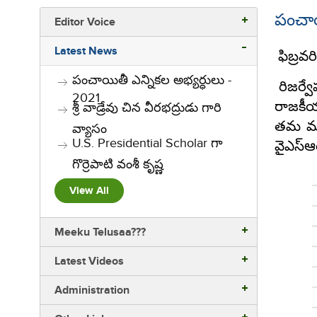
పంచాయ
Editor Voice
Latest News
ఫిబ్రవర
పంచాయితీ ఎన్నికల అభ్యర్ధులు -
రిజర్వే
2021
రాజకీయ
శ్రీ వాడ్రేవు చిన వీరభద్రుడు గారి
తమ మద్ద
వ్యాసం
U.S. Presidential Scholar గా
వై‌ఎస్‌
గొర్రెపాటి వంశీ కృష్ణ
View All
Meeku Telusaa???
Latest Videos
Administration