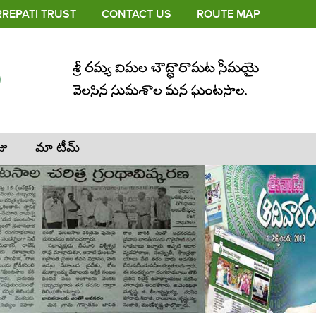
REPATI TRUST
CONTACT US
ROUTE MAP
జు
మా టీమ్