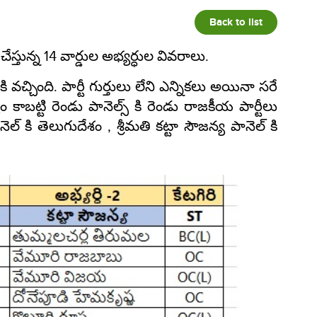
Back to list
స్తున్న 14 వార్డుల అభ్యర్ధుల వివరాలు.
చ్చింది. పార్టీ గుర్తులు లేని ఎన్నికలు అయినా సరే
ాబట్టి రెండు పానెల్స్ కి రెండు రాజకీయ పార్టీలు
 కి తెలుగుదేశం , శ్రీమతి కట్టా సౌజన్య పానెల్ కి