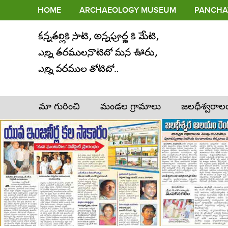
HOME
ARCHAEOLOGY MUSEUM
PANCHAY
మా గురించి
మండల గ్రామాలు
జలధీశ్వరా