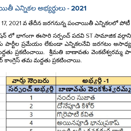
ితీ ఎన్నికల అభ్యర్ధులు - 2021
ి 17, 2021 వ తేదీన జరగనున్న పంచాయితీ ఎన్నికలలో పోటీ చే
షన్ లో భాగంగా ఈసారి సర్పంచ్ పదవి ST సామాజిక వర్గానికి వ
 పార్టీల ప్రమేయం లేకుండా ఎన్నికలనేవి జరగటం అసాధ్యం క
తు ప్రకటించాయి. శ్రీమతి బాణావతు వెంకటేశ్వరమ్మ పానెల్
ఆర్ కాంగ్రెస్ తమ మద్దతు ప్రకటించాయి.