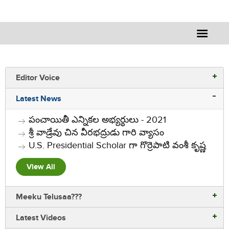
Editor Voice
Administration
Latest News
Information
పంచాయితీ ఎన్నికల అభ్యర్ధులు - 2021
శ్రీ వాడ్రేవు చిన వీరభద్రుడు గారి వ్యాసం
Lorem ipsum dolor sit amet consectetur adipiscing elit auris
U.S. Presidential Scholar గా గొర్రెపాటి వంశీ కృష్ణ
eget tincidunt sem
View All
Meeku Telusaa???
Latest Videos