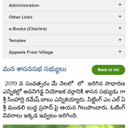
Administration
Other Links
e-Books (Charitra)
Temples
Appeals From Village
మన శాసనసభ సభ్యులు
Back to list
2019 వ సంవత్సరం మే నెలలో లో జరిగిన సాధారణ
ఎన్నికల్లో అవనిగడ్డ నియోజక వర్గానికి శాసన సభ్యుడు గా
శ్రీ సింహాద్రి రమేష్ బాబు ఎన్నికయ్యారు. సిట్టింగ్ ఎం ఎల్ ఏ
శ్రీ మండలి బుద్ధ ప్రసాద్ పై ఆయన గెలుపొందారు. ఓటింగ్
వివరాలు ఇక్కడ ఇవ్వటం జరిగింది.