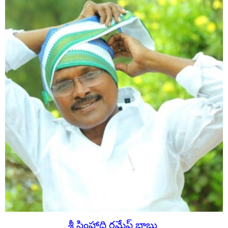
శ్రీ సింహాద్రి రమేష్ బాబు